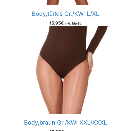
Body,türkis Gr./KW: L/XL
15,95
€
inkl. MwSt.
Body,braun Gr./KW: XXL/XXXL