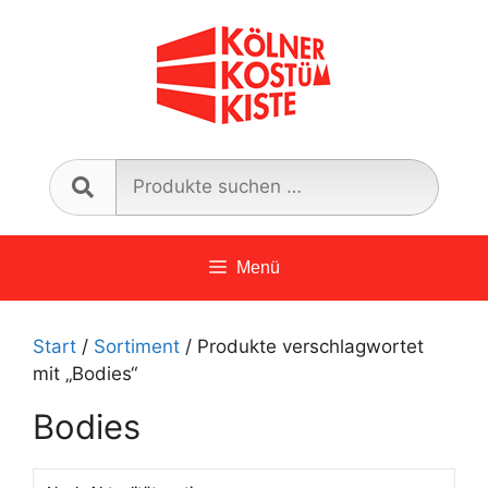
Zum
Inhalt
springen
Such
nach:
Menü
Start
/
Sortiment
/ Produkte verschlagwortet
mit „Bodies“
Bodies