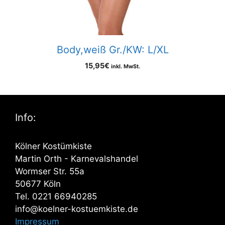
Body,weiß Gr./KW: L/XL
15,95
€
inkl. MwSt.
Info:
Kölner Kostümkiste
Martin Orth - Karnevalshandel
Wormser Str. 55a
50677 Köln
Tel. 0221 66940285
info@koelner-kostuemkiste.de
Impressum