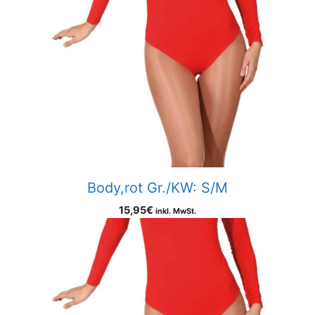
Body,rot Gr./KW: S/M
15,95
€
inkl. MwSt.