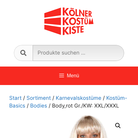
Zum
Inhalt
springen
Such
nach:
Menü
Start
/
Sortiment
/
Karnevalskostüme
/
Kostüm-
Basics
/
Bodies
/ Body,rot Gr./KW: XXL/XXXL