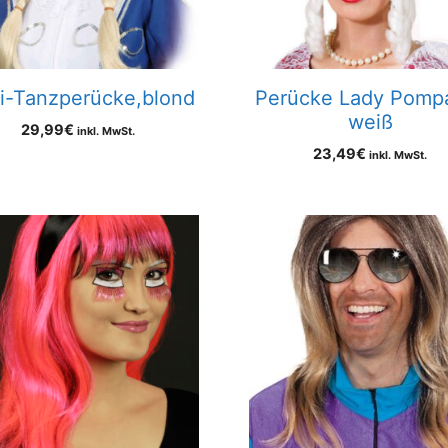
fi-Tanzperücke,blond
Perücke Lady Pomp
weiß
29,99
€
inkl. MwSt.
23,49
€
inkl. MwSt.