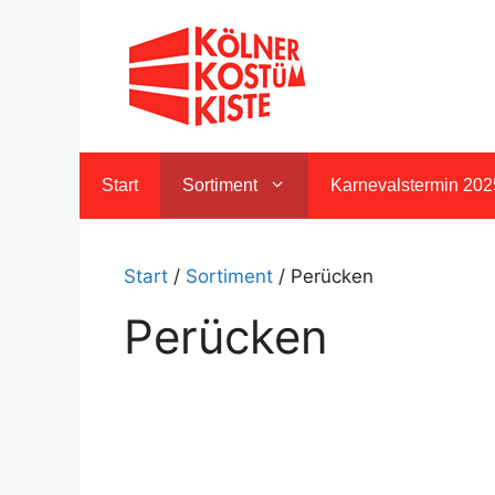
Zum
Inhalt
springen
Start
Sortiment
Karnevalstermin 202
Start
/
Sortiment
/ Perücken
Perücken