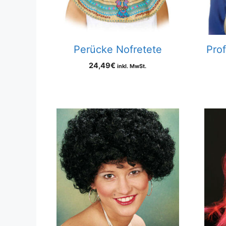
Perücke Nofretete
Pro
24,49
€
inkl. MwSt.