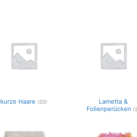
ität
t
kurze Haare
Lametta &
(20)
Folienperücken
(