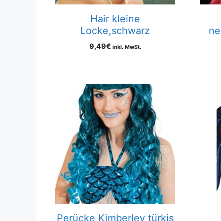
Hair kleine
Locke,schwarz
ne
9,49
€
inkl. MwSt.
Perücke Kimberley türkis