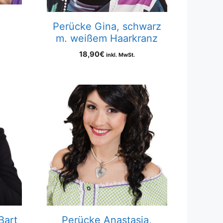
Perücke Gina, schwarz
m. weißem Haarkranz
18,90
€
inkl. MwSt.
Bart
Perücke Anastasia,