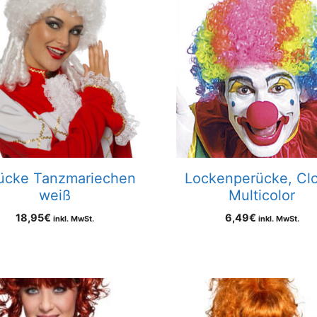
ücke Tanzmariechen
Lockenperücke, Cl
weiß
Multicolor
18,95
€
6,49
€
inkl. MwSt.
inkl. MwSt.