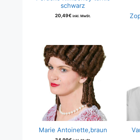
schwarz
Zop
20,49
€
inkl. MwSt.
Marie Antoinette,braun
Va
34,99
€