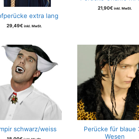
21,90
€
inkl. MwSt.
fperücke extra lang
29,49
€
inkl. MwSt.
mpir schwarz/weiss
Perücke für blaue
Wesen
18,00
€