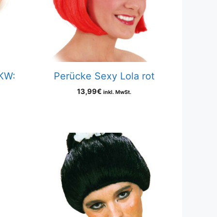
/KW:
Perücke Sexy Lola rot
13,99
€
inkl. MwSt.