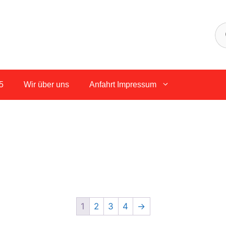
5
Wir über uns
Anfahrt Impressum
1
2
3
4
→