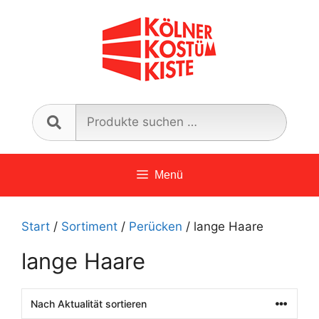
Zum
Inhalt
springen
Such
nach:
Menü
Start
/
Sortiment
/
Perücken
/ lange Haare
lange Haare