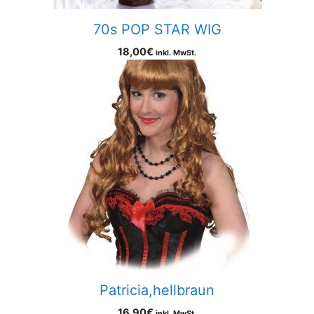
70s POP STAR WIG
18,00
€
inkl. MwSt.
Patricia,hellbraun
16,90
€
inkl. MwSt.