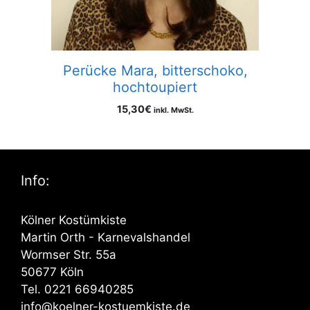
Perücke Mara, bitterschoko,
hochtoupiert
15,30
€
inkl. MwSt.
Info:
Kölner Kostümkiste
Martin Orth - Karnevalshandel
Wormser Str. 55a
50677 Köln
Tel. 0221 66940285
info@koelner-kostuemkiste.de