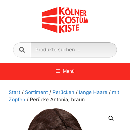
Zum
Inhalt
springen
Such
nach:
Menü
Start
/
Sortiment
/
Perücken
/
lange Haare
/
mit
Zöpfen
/ Perücke Antonia, braun