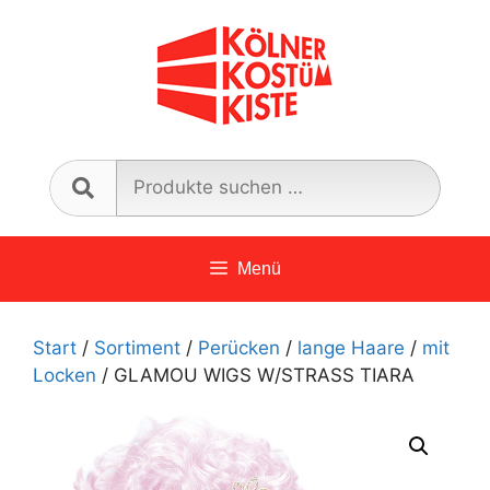
Zum
Inhalt
springen
Such
nach:
Menü
Start
/
Sortiment
/
Perücken
/
lange Haare
/
mit
Locken
/ GLAMOU WIGS W/STRASS TIARA