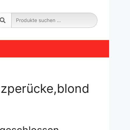
Suche
nach:
nzperücke,blond
geschlossen.