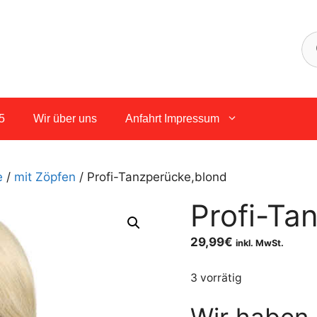
5
Wir über uns
Anfahrt Impressum
e
/
mit Zöpfen
/ Profi-Tanzperücke,blond
Profi-Ta
29,99
€
inkl. MwSt.
3 vorrätig
Wir haben 