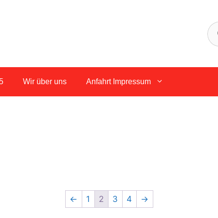
5
Wir über uns
Anfahrt Impressum
←
1
2
3
4
→