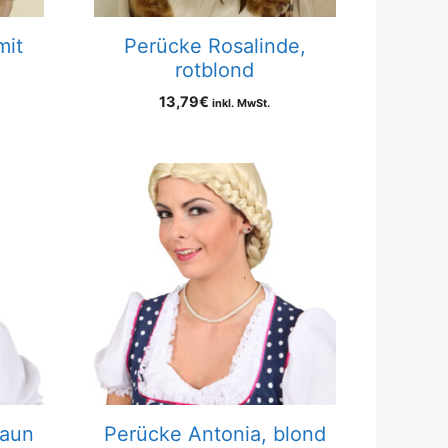
mit
Perücke Rosalinde,
rotblond
13,79
€
inkl. MwSt.
raun
Perücke Antonia, blond