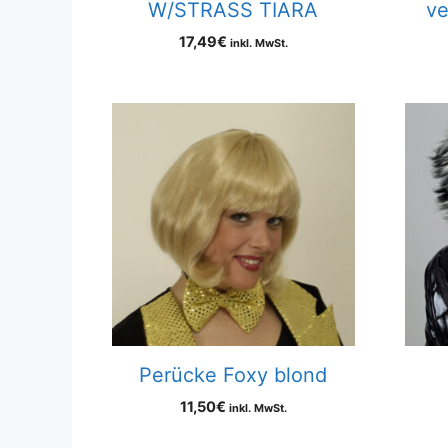
W/STRASS TIARA
ve
17,49
€
inkl. MwSt.
Perücke Foxy blond
11,50
€
inkl. MwSt.