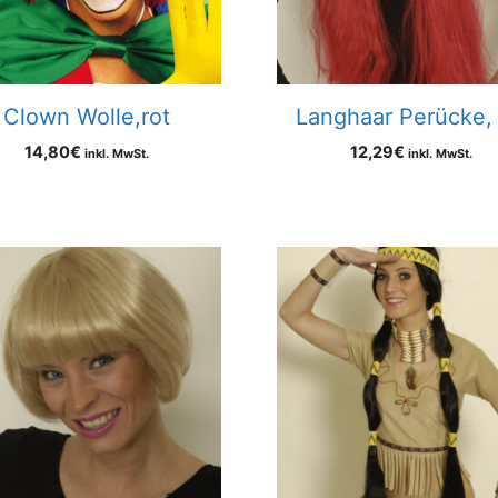
Clown Wolle,rot
Langhaar Perücke, 
14,80
€
12,29
€
inkl. MwSt.
inkl. MwSt.