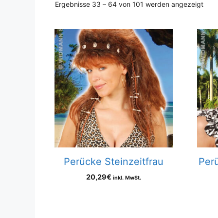
Nac
Ergebnisse 33 – 64 von 101 werden angezeigt
Aktua
sorti
Perücke Steinzeitfrau
Per
20,29
€
inkl. MwSt.