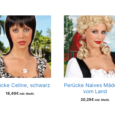
h
lität
ert
ücke Celine, schwarz
Perücke Naives Mäd
vom Land
18,49
€
inkl. MwSt.
20,29
€
inkl. MwSt.