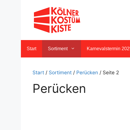
Zum
Inhalt
springen
Start
Sortiment
Karnevalstermin 202
Start
/
Sortiment
/
Perücken
/ Seite 2
Perücken