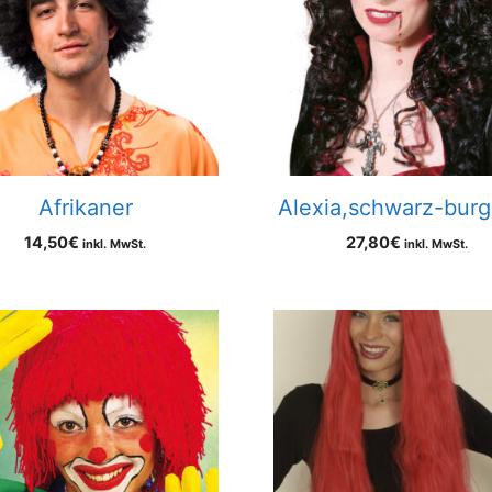
Afrikaner
Alexia,schwarz-burg
14,50
€
27,80
€
inkl. MwSt.
inkl. MwSt.