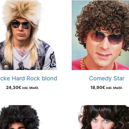
cke Hard Rock blond
Comedy Star
24,30
€
18,90
€
inkl. MwSt.
inkl. MwSt.