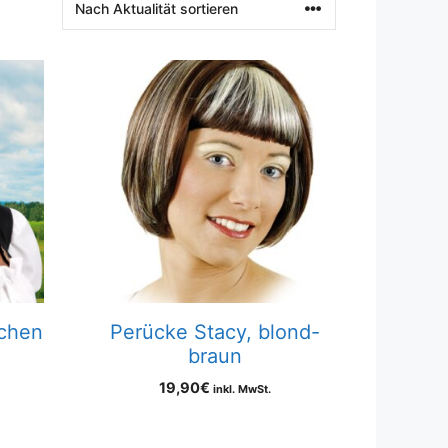
chen
Perücke Stacy, blond-
braun
19,90
€
inkl. MwSt.