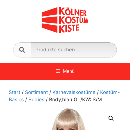
Zum
Inhalt
springen
Such
nach:
Menü
Start
/
Sortiment
/
Karnevalskostüme
/
Kostüm-
Basics
/
Bodies
/ Body,blau Gr./KW: S/M