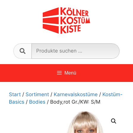
Zum
Inhalt
springen
Such
nach:
Menü
Start
/
Sortiment
/
Karnevalskostüme
/
Kostüm-
Basics
/
Bodies
/ Body,rot Gr./KW: S/M