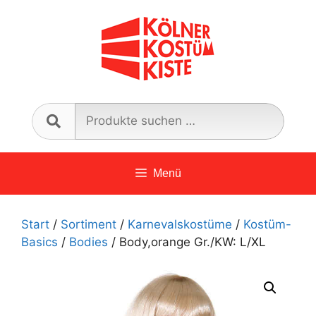
Zum
Inhalt
springen
Such
nach:
Menü
Start
/
Sortiment
/
Karnevalskostüme
/
Kostüm-
Basics
/
Bodies
/ Body,orange Gr./KW: L/XL