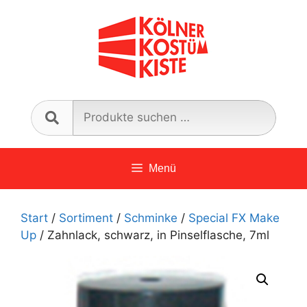
Zum
Inhalt
springen
Such
nach:
Menü
Start
/
Sortiment
/
Schminke
/
Special FX Make
Up
/ Zahnlack, schwarz, in Pinselflasche, 7ml