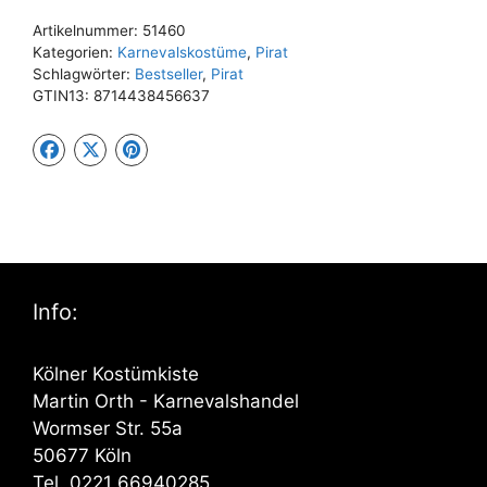
Artikelnummer:
51460
Kategorien:
Karnevalskostüme
,
Pirat
Schlagwörter:
Bestseller
,
Pirat
GTIN13:
8714438456637
Info:
Kölner Kostümkiste
Martin Orth - Karnevalshandel
Wormser Str. 55a
50677 Köln
Tel. 0221 66940285