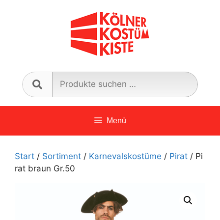
Zum
Inhalt
springen
Such
nach:
Menü
Start
/
Sortiment
/
Karnevalskostüme
/
Pirat
/ Pi
rat braun Gr.50