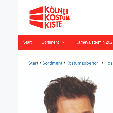
Zum
Inhalt
springen
Start
Sortiment
Karnevalstermin 202
Start
/
Sortiment
/
Kostümzubehör I
/
Hos