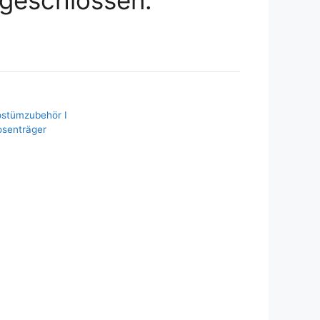
ostümzubehör I
senträger