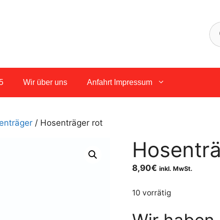
5
Wir über uns
Anfahrt Impressum
enträger
/ Hosenträger rot
Hosenträ
8,90
€
inkl. MwSt.
10 vorrätig
Wir haben 