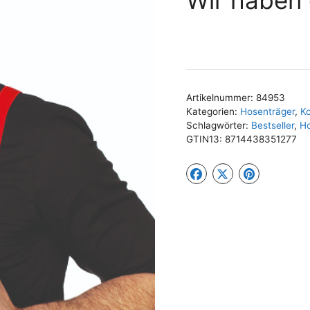
Artikelnummer:
84953
Kategorien:
Hosenträger
,
K
Schlagwörter:
Bestseller
,
Ho
GTIN13:
8714438351277