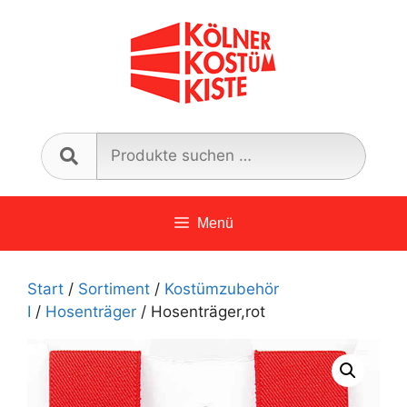
Zum
Inhalt
springen
Such
nach:
Menü
Start
/
Sortiment
/
Kostümzubehör
I
/
Hosenträger
/ Hosenträger,rot