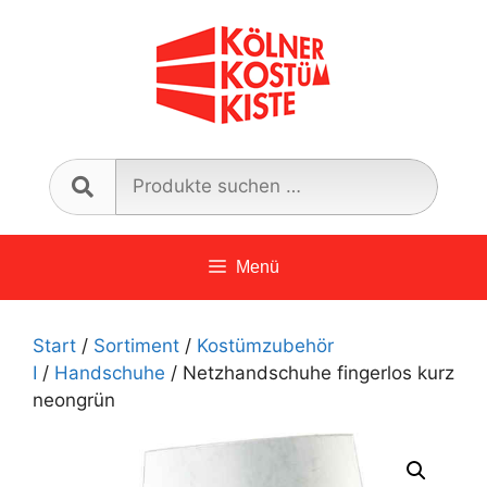
Zum
Inhalt
springen
Such
nach:
Menü
Start
/
Sortiment
/
Kostümzubehör
I
/
Handschuhe
/ Netzhandschuhe fingerlos kurz
neongrün