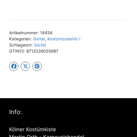
Artikelnummer:
14454
Kategorien:
Gürtel
,
Kostümzubehör I
Schlagwort:
Gürtel
GTIN13:
8712026005687
Info:
Kölner Kostümkiste
Martin Orth - Karnevalshandel