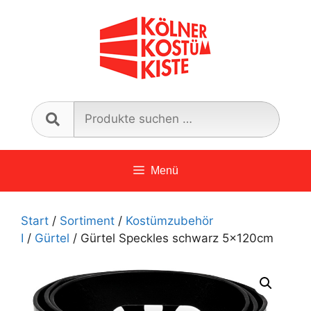
Zum
Inhalt
springen
Such
nach:
Menü
Start
/
Sortiment
/
Kostümzubehör
I
/
Gürtel
/ Gürtel Speckles schwarz 5x120cm