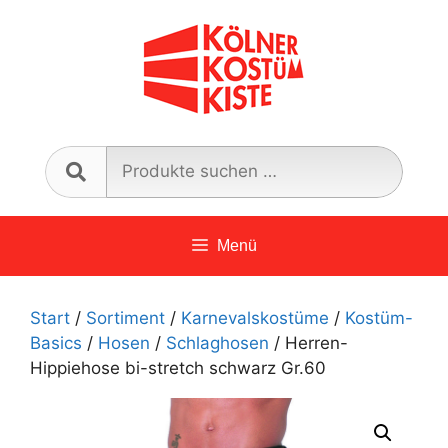
Zum
Inhalt
springen
Such
nach:
Menü
Start
/
Sortiment
/
Karnevalskostüme
/
Kostüm-
Basics
/
Hosen
/
Schlaghosen
/ Herren-
Hippiehose bi-stretch schwarz Gr.60