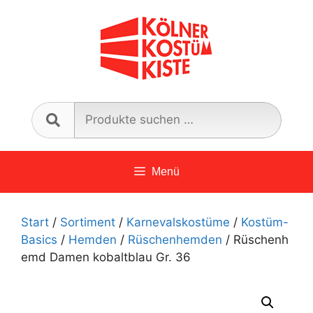
Zum
Inhalt
springen
Such
nach:
Menü
Start
/
Sortiment
/
Karnevalskostüme
/
Kostüm-
Basics
/
Hemden
/
Rüschenhemden
/ Rüschenh
emd Damen kobaltblau Gr. 36