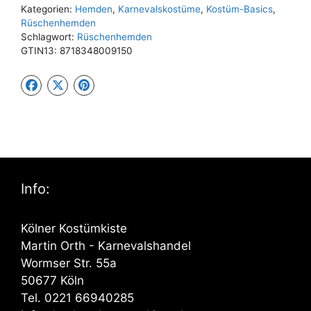
Kategorien:
Hemden
,
Karnevalskostüme
,
Kostüm-Basics
,
Rüschenhemden
Schlagwort:
Rüschenhemden
GTIN13:
8718348009150
Info:
Kölner Kostümkiste
Martin Orth - Karnevalshandel
Wormser Str. 55a
50677 Köln
Tel. 0221 66940285