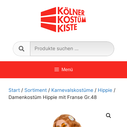
Zum
Inhalt
springen
Such
nach:
Menü
Start
/
Sortiment
/
Karnevalskostüme
/
Hippie
/
Damenkostüm Hippie mit Franse Gr.48