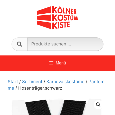
Zum
Inhalt
springen
Such
nach:
Menü
Start
/
Sortiment
/
Karnevalskostüme
/
Pantomi
me
/ Hosenträger,schwarz