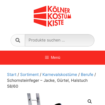
Zum
Inhalt
springen
Such
nach:
Menü
Start
/
Sortiment
/
Karnevalskostüme
/
Berufe
/
Schornsteinfeger – Jacke, Gürtel, Halstuch
58/60