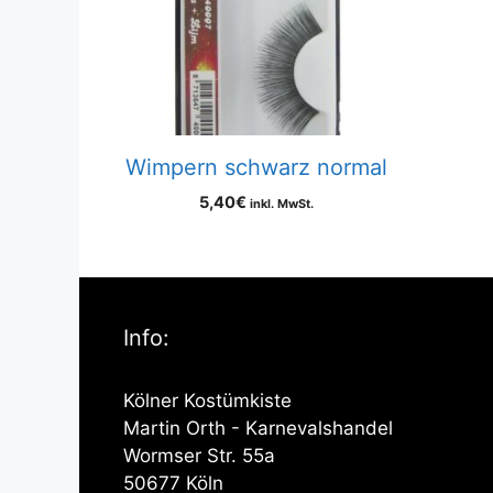
Wimpern schwarz normal
5,40
€
inkl. MwSt.
Info:
Kölner Kostümkiste
Martin Orth - Karnevalshandel
Wormser Str. 55a
50677 Köln