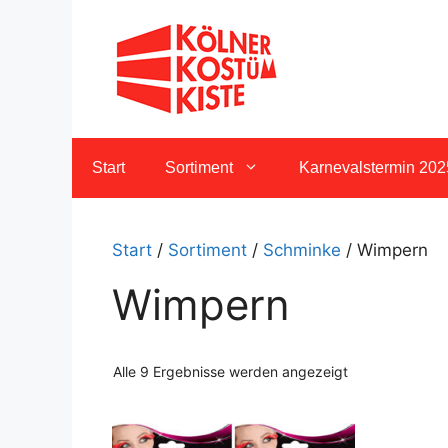
Zum
Inhalt
springen
Start
Sortiment
Karnevalstermin 202
Start
/
Sortiment
/
Schminke
/ Wimpern
Wimpern
Nach
Alle 9 Ergebnisse werden angezeigt
Aktualität
sortiert