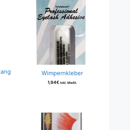
lang
Wimpernkleber
1,94
€
inkl. MwSt.