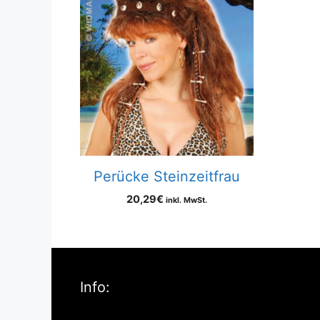
Perücke Steinzeitfrau
20,29
€
inkl. MwSt.
Info: