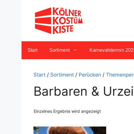
Zum
Inhalt
springen
Start
Sortiment
Karnevalstermin 202
Start
/
Sortiment
/
Perücken
/
Themenper
Barbaren & Urze
Einzelnes Ergebnis wird angezeigt