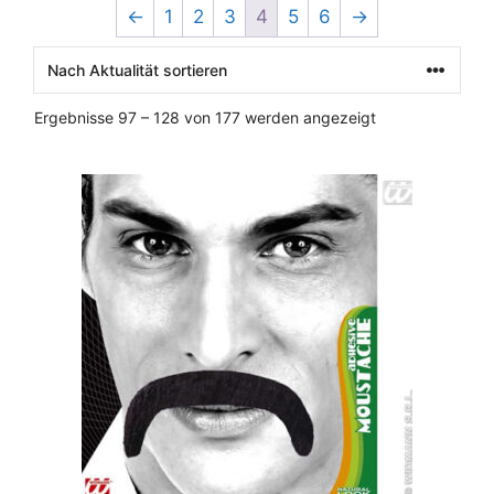
←
1
2
3
4
5
6
→
Nach
Ergebnisse 97 – 128 von 177 werden angezeigt
Aktualität
sortiert