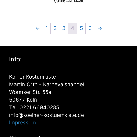
7,90
€
inkl. MwSt.
←
1
2
3
4
5
6
→
Info:
Kölner Kostümkiste
Martin Orth - Karnevalshandel
Wormser Str. 55a
50677 Köln
Tel. 0221 66940285
info@koelner-kostuemkiste.de
Impressum