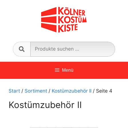
Zum
Inhalt
springen
Such
nach:
Menü
Start
/
Sortiment
/
Kostümzubehör II
/ Seite 4
Kostümzubehör II