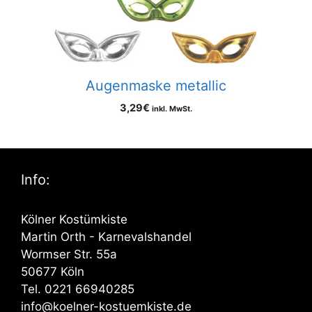
Augenmaske metallic
3,29
€
inkl. MwSt.
Info:
Kölner Kostümkiste
Martin Orth - Karnevalshandel
Wormser Str. 55a
50677 Köln
Tel. 0221 66940285
info@koelner-kostuemkiste.de