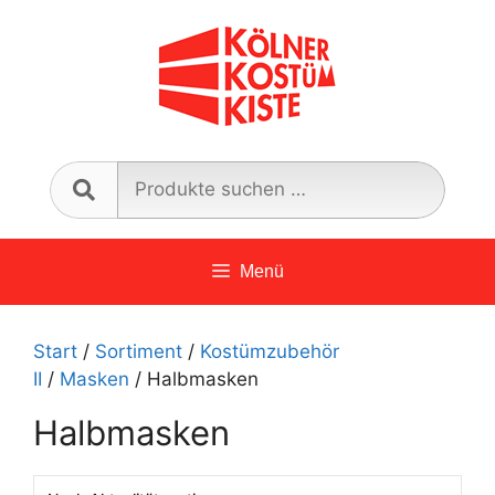
Zum
Inhalt
springen
Such
nach:
Menü
Start
/
Sortiment
/
Kostümzubehör
II
/
Masken
/ Halbmasken
Halbmasken