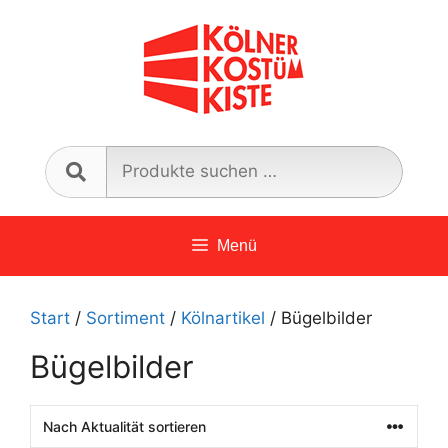
Zum
Inhalt
springen
Such
nach:
Menü
Start
/
Sortiment
/
Kölnartikel
/ Bügelbilder
Bügelbilder