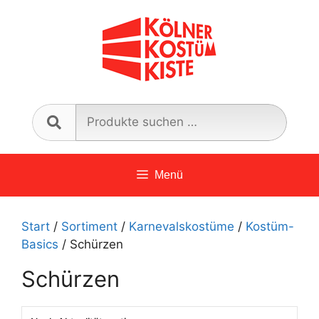
Zum
Inhalt
springen
Such
nach:
Menü
Start
/
Sortiment
/
Karnevalskostüme
/
Kostüm-
Basics
/ Schürzen
Schürzen