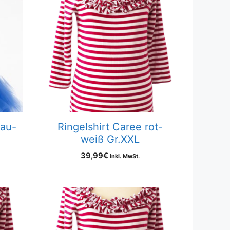
lau-
Ringelshirt Caree rot-
weiß Gr.XXL
39,99
€
inkl. MwSt.