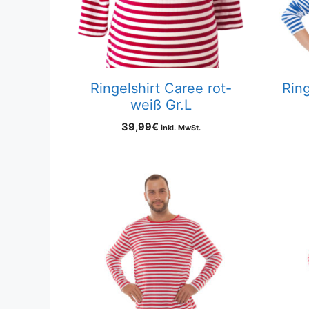
Ringelshirt Caree rot-
Rin
weiß Gr.L
39,99
€
inkl. MwSt.