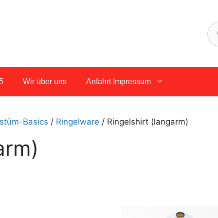
5
Wir über uns
Anfahrt Impressum
stüm-Basics
/
Ringelware
/ Ringelshirt (langarm)
arm)