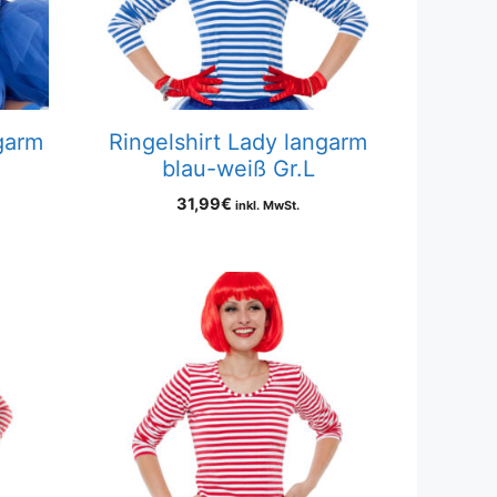
garm
Ringelshirt Lady langarm
blau-weiß Gr.L
31,99
€
inkl. MwSt.