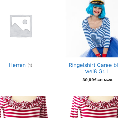
Herren
Ringelshirt Caree b
(1)
weiß Gr. L
39,99
€
inkl. MwSt.