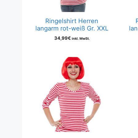
Ringelshirt Herren
langarm rot-weiß Gr. XXL
la
34,99
€
inkl. MwSt.