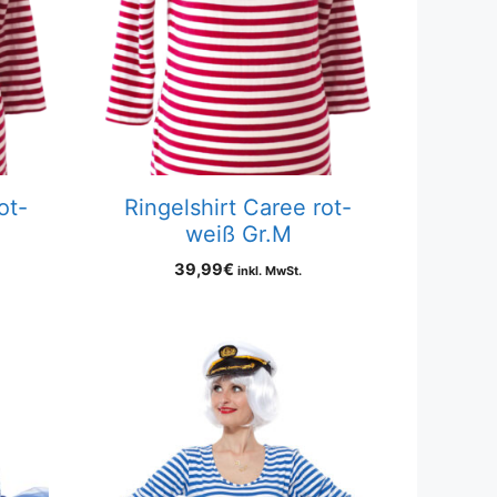
ot-
Ringelshirt Caree rot-
weiß Gr.M
39,99
€
inkl. MwSt.