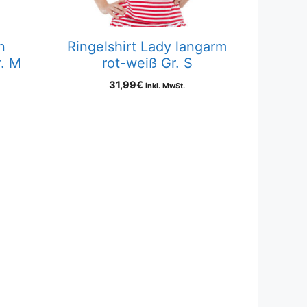
n
Ringelshirt Lady langarm
r. M
rot-weiß Gr. S
31,99
€
inkl. MwSt.