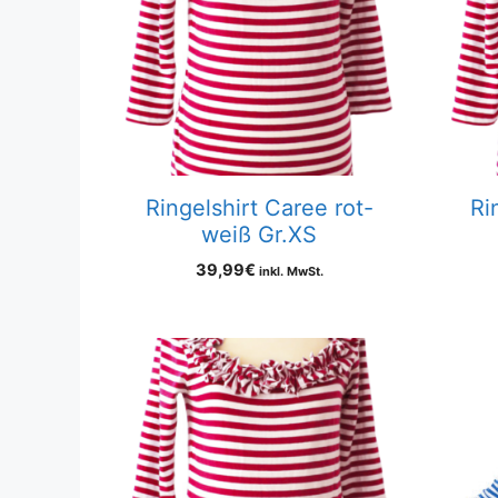
Ringelshirt Caree rot-
Ri
weiß Gr.XS
39,99
€
inkl. MwSt.