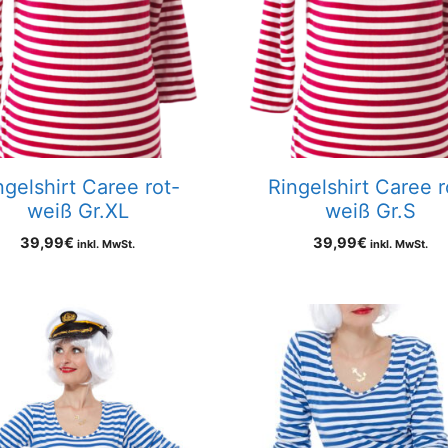
ngelshirt Caree rot-
Ringelshirt Caree r
weiß Gr.XL
weiß Gr.S
39,99
€
39,99
€
inkl. MwSt.
inkl. MwSt.