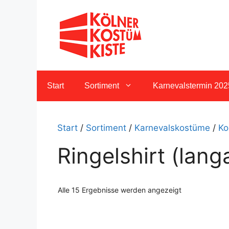
Zum
Inhalt
springen
Start
Sortiment
Karnevalstermin 202
Start
/
Sortiment
/
Karnevalskostüme
/
Ko
Ringelshirt (lang
Nach
Alle 15 Ergebnisse werden angezeigt
Aktualität
sortiert