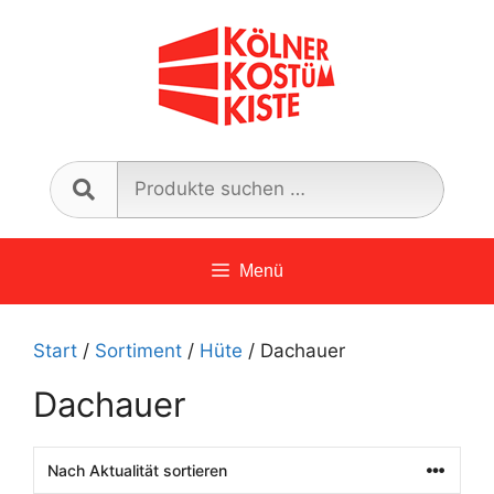
Zum
Inhalt
springen
Such
nach:
Menü
Start
/
Sortiment
/
Hüte
/ Dachauer
Dachauer