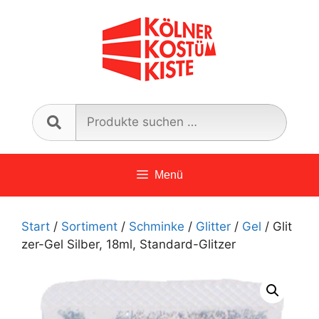
Zum
Inhalt
springen
Such
nach:
Menü
Start
/
Sortiment
/
Schminke
/
Glitter
/
Gel
/ Glit
zer-Gel Silber, 18ml, Standard-Glitzer