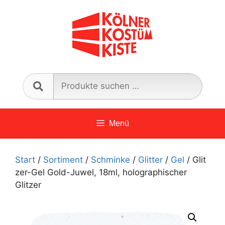
Zum
Inhalt
springen
Such
nach:
Menü
Start
/
Sortiment
/
Schminke
/
Glitter
/
Gel
/ Glit
zer-Gel Gold-Juwel, 18ml, holographischer
Glitzer