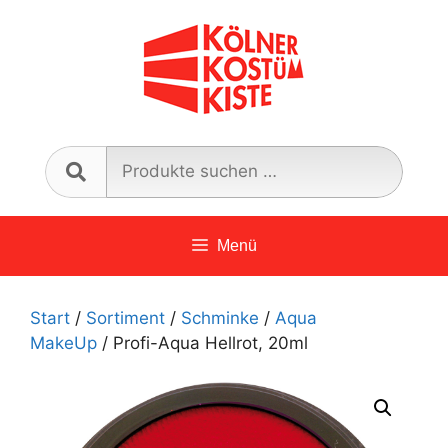
Zum
Inhalt
springen
Such
nach:
Menü
Start
/
Sortiment
/
Schminke
/
Aqua
MakeUp
/ Profi-Aqua Hellrot, 20ml