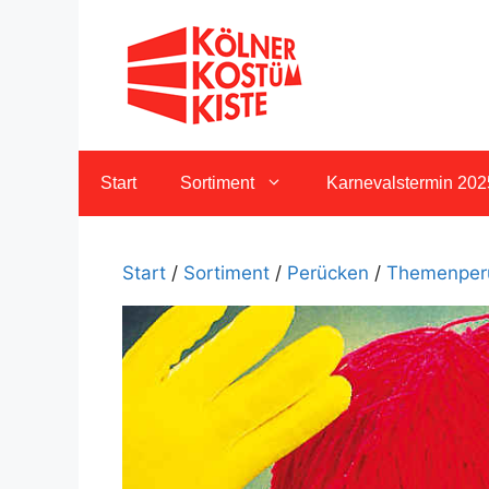
Zum
Inhalt
springen
Start
Sortiment
Karnevalstermin 202
Start
/
Sortiment
/
Perücken
/
Themenper