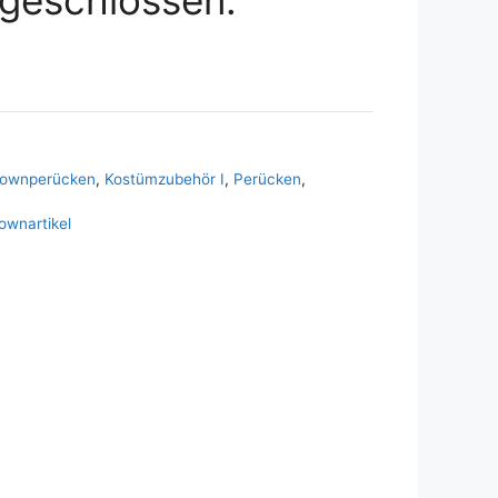
lownperücken
,
Kostümzubehör I
,
Perücken
,
ownartikel