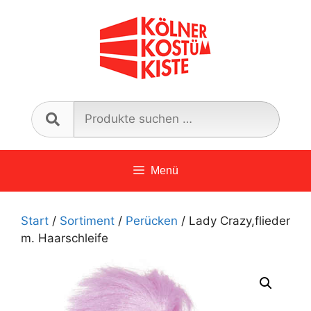
Zum
Inhalt
springen
Such
nach:
Menü
Start
/
Sortiment
/
Perücken
/ Lady Crazy,flieder
m. Haarschleife