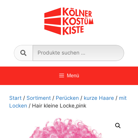
Zum
Inhalt
springen
Such
nach:
Menü
Start
/
Sortiment
/
Perücken
/
kurze Haare
/
mit
Locken
/ Hair kleine Locke,pink