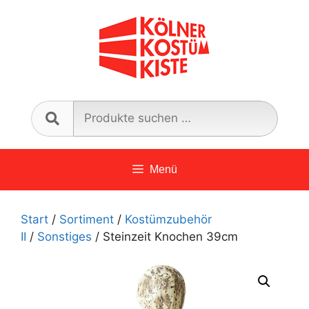
Zum
Inhalt
springen
Such
nach:
Menü
Start
/
Sortiment
/
Kostümzubehör
II
/
Sonstiges
/ Steinzeit Knochen 39cm