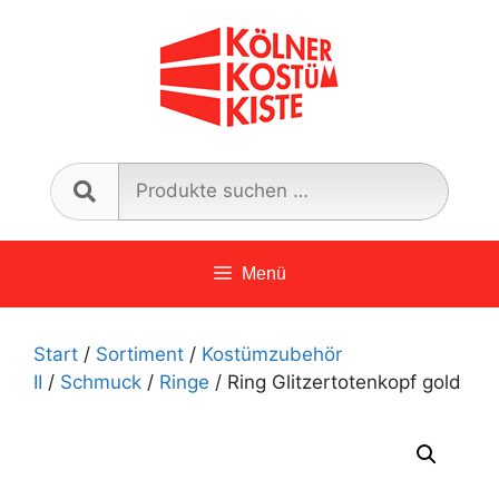
Zum
Inhalt
springen
Such
nach:
Menü
Start
/
Sortiment
/
Kostümzubehör
II
/
Schmuck
/
Ringe
/ Ring Glitzertotenkopf gold