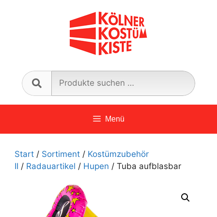
Zum
Inhalt
springen
Such
nach:
Menü
Start
/
Sortiment
/
Kostümzubehör
II
/
Radauartikel
/
Hupen
/ Tuba aufblasbar