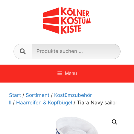
Zum
Inhalt
springen
Such
nach:
Menü
Start
/
Sortiment
/
Kostümzubehör
II
/
Haarreifen & Kopfbügel
/ Tiara Navy sailor