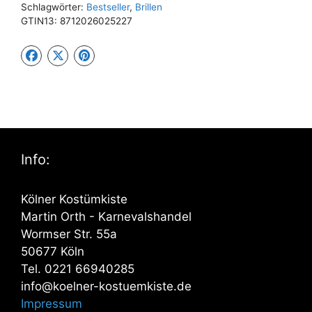
Schlagwörter:
Bestseller
,
Brillen
GTIN13:
8712026025227
Info:
Kölner Kostümkiste
Martin Orth - Karnevalshandel
Wormser Str. 55a
50677 Köln
Tel. 0221 66940285
info@koelner-kostuemkiste.de
Impressum