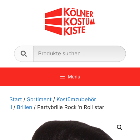
Zum
Inhalt
springen
Such
nach:
Menü
Start
/
Sortiment
/
Kostümzubehör
II
/
Brillen
/ Partybrille Rock ’n Roll star