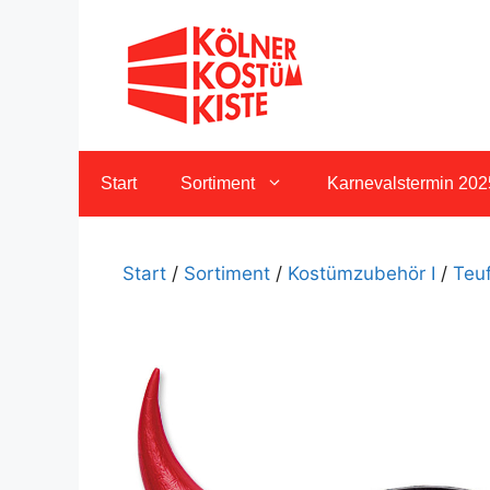
Zum
Inhalt
springen
Start
Sortiment
Karnevalstermin 202
Start
/
Sortiment
/
Kostümzubehör I
/
Teuf