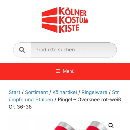
Zum
Inhalt
springen
Such
nach:
Menü
Start
/
Sortiment
/
Kölnartikel
/
Ringelware
/
Str
ümpfe und Stulpen
/ Ringel – Overknee rot-weiß
Gr. 36-38