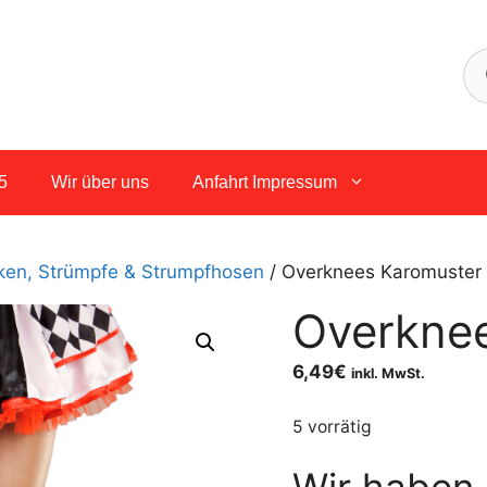
5
Wir über uns
Anfahrt Impressum
ken, Strümpfe & Strumpfhosen
/ Overknees Karomuster
Overkne
6,49
€
inkl. MwSt.
5 vorrätig
Wir haben 