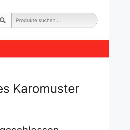
Suche
nach:
es Karomuster
geschlossen.