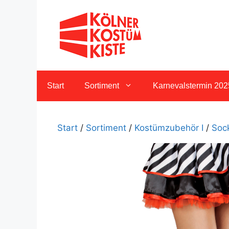
Zum
Inhalt
springen
Start
Sortiment
Karnevalstermin 202
Start
/
Sortiment
/
Kostümzubehör I
/
Soc