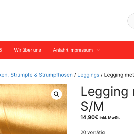
5
Wir über uns
Anfahrt Impressum
ken, Strümpfe & Strumpfhosen
/
Leggings
/ Legging meta
Legging 
S/M
14,90
€
inkl. MwSt.
20 vorrätig