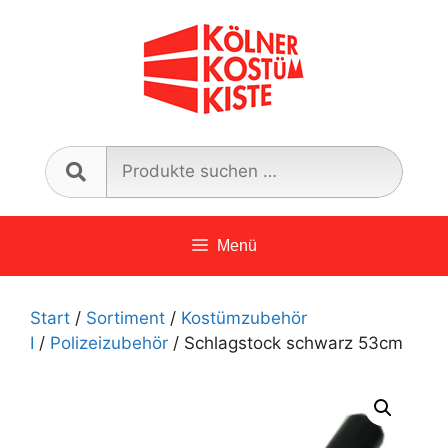
Zum
Inhalt
springen
Such
nach:
Menü
Start
/
Sortiment
/
Kostümzubehör
I
/
Polizeizubehör
/ Schlagstock schwarz 53cm