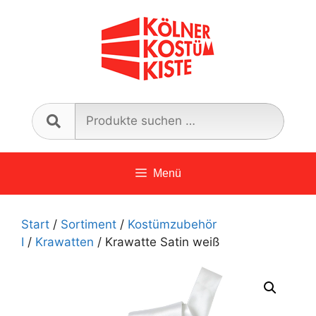
Zum
Inhalt
springen
Such
nach:
Menü
Start
/
Sortiment
/
Kostümzubehör
I
/
Krawatten
/ Krawatte Satin weiß