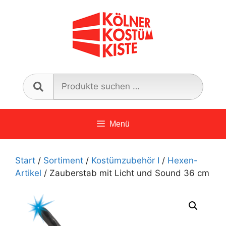
Zum
Inhalt
springen
Such
nach:
Menü
Start
/
Sortiment
/
Kostümzubehör I
/
Hexen-
Artikel
/ Zauberstab mit Licht und Sound 36 cm