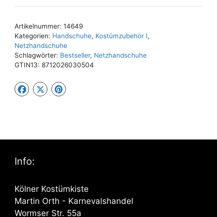
Artikelnummer:
14649
Kategorien:
Handschuhe
,
Kostümzubehör I
,
Netzhandschuhe
Schlagwörter:
Bestseller
,
Netzhandschuhe
GTIN13:
8712026030504
Info:
Kölner Kostümkiste
Martin Orth - Karnevalshandel
Wormser Str. 55a