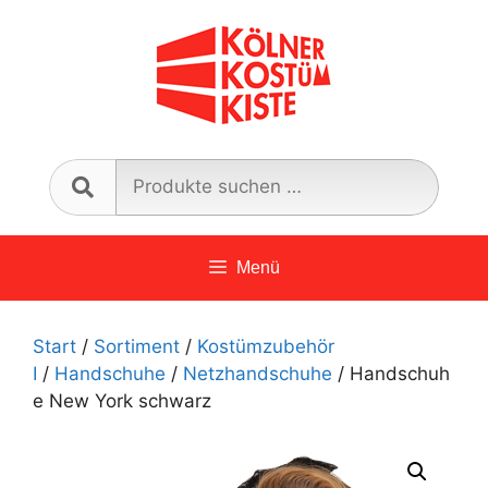
Zum
Inhalt
springen
Such
nach:
Menü
Start
/
Sortiment
/
Kostümzubehör
I
/
Handschuhe
/
Netzhandschuhe
/ Handschuh
e New York schwarz