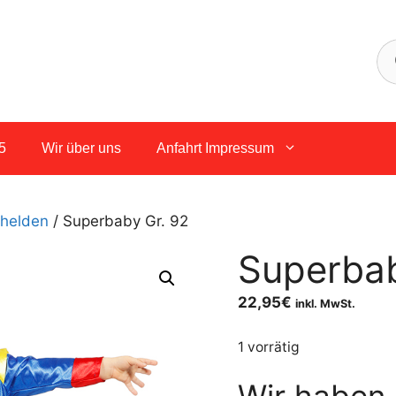
5
Wir über uns
Anfahrt Impressum
helden
/ Superbaby Gr. 92
Superbab
22,95
€
inkl. MwSt.
1 vorrätig
Wir haben 