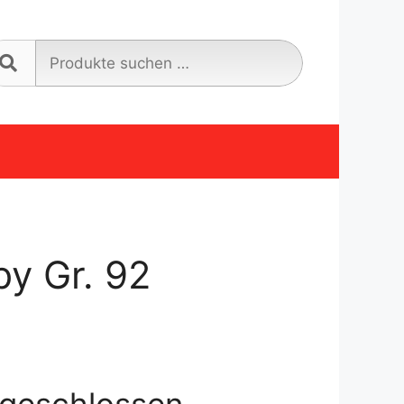
Suche
nach:
y Gr. 92
geschlossen.