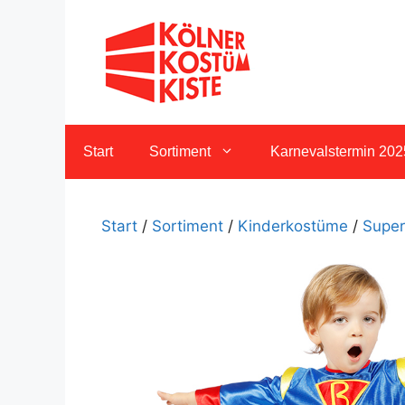
Zum
Inhalt
springen
Start
Sortiment
Karnevalstermin 202
Start
/
Sortiment
/
Kinderkostüme
/
Super